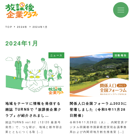
TOP
2024年
2024年1月
2024年1月
ニュース
活動報告
地域をテーマに情報を発信する
関係人口全国フォーラム2023に
雑誌 TURNSで『放課後企業ク
登壇しました（令和5年11月28
ラブ』が紹介されまし…
日開催）
雑誌TURNS vol.62（12/20 最新号
令和5年11月28日（火）、内閣官房デ
発売）で、つな研が、地域と都市部企
ジタル田園都市国家構想実現会議事務
業とともにつくる取 […]
局および内閣府地方創生推進室 […]